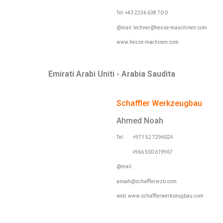
Tel: +43 2236 638 70-0
@mail:
lechner@hesse-maschinen.com
www.hesse-machinen.com
Emirati Arabi Uniti - Arabia Saudita
Schaffler Werkzeugbau
Ahmed Noah
Tel:
+971 52 7296024
+966 500 619967
@mail:
anoah@schafflerwzb.com
web: www.schafflerwerkzeugbau.com