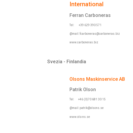
International
Ferran Carboneras
Tel: +39 629 390 571
@mail:
fcarboneras@carboneras.biz
www.carboneras.biz
Svezia - Finlandia
Olsons Maskinservice AB
Patrik Olson
Tel: +46 (0)70 681 30 15
@mail:
patrik@olsons.se
www.olsıns.se