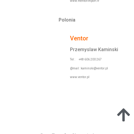
www.mentorimport.fr
Polonia
Ventor
Przemyslaw Kaminski
Tel : +48 606 200 267
@mail :
kaminski@ventor.pl
www.ventor.pl