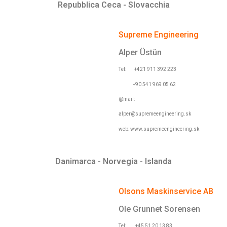
Repubblica Ceca - Slovacchia
Supreme Engineering
Alper Üstün
Tel:
+421 911 392 223
+90 541 969 05 62
@mail:
alper@supremeengineering.sk
web: www.supremeengineering.sk
Danimarca - Norvegia - Islanda
Olsons Maskinservice AB
Ole Grunnet Sorensen
Tel: +45 51 20 13 83