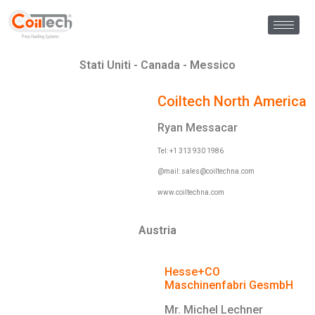
Stati Uniti - Canada - Messico
Coiltech North America
Ryan Messacar
Tel: +1 313 930 1986
@mail:
sales@coiltechna.com
www.coiltechna.com
Austria
Hesse+CO
Maschinenfabri
GesmbH
Mr. Michel Lechner