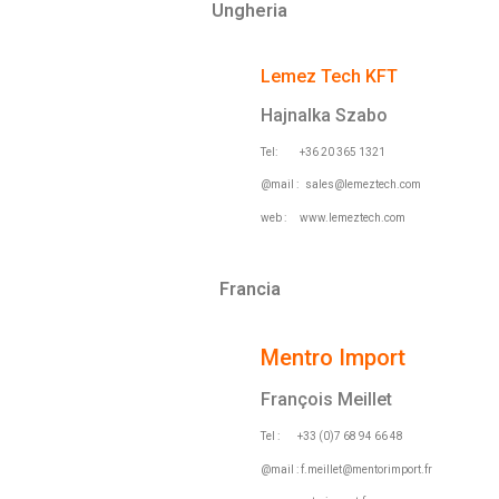
Ungheria
Lemez Tech KFT
Hajnalka Szabo
Tel: +36 20 365 1321
@mail :
sales@lemeztech.com
web : www.lemeztech.com
Francia
Mentro Import
François Meillet
Tel : +33 (0)7 68 94 66 48
@mail :
f.meillet@mentorimport.fr