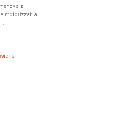
 manovella
 e motorizzati a
o,
nsione