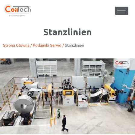
Stanzlinien
Strona Główna
/
Podajniki Serwo
/
Stanzlinien