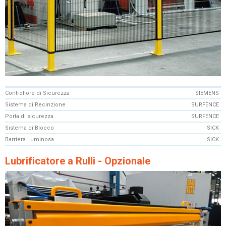
Controllore di Sicurezza
SIEMENS
Sistema di Recinzione
SURFENCE
Porta di sicurezza
SURFENCE
Sistema di Blocco
SICK
Barriera Luminosa
SICK
Lubrificatore a Rulli - Opzionale