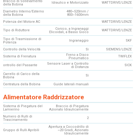
Braccio di Sollevamento
Idraulico e Motorizzato
WATTDRIVE/LENZE
della Bobina
Diametro Interno/Esterno
480~520mm /
della Bobina
800~1600mm
Potenza del Motore AC
WATTDRIVE/LENZE
Conico, a Ingranaggi
Tipo di Riduttore
WATTDRIVE/LENZE
Elicoidali, a Basso Gioco
Tipo di Trasmissione di
Ingranaggio
SKF
Potenza
Controllo della Velocità
Sì
SIEMENS/LENZE
Freno a Disco
Sistema di Frenatura
TWIFLEX
Pneumatico
Sensore Laser a Controllo
ontrollo del Passante
SICK
di Distanza
Carrello di Carico della
Sì
Bobina
Centratura della Bobina
Guide laterali manuali
Alimentatore Raddrizzatore
Sistema di Piegatura del
Braccio di Piegatura
Lamierino
Azionato Idraulicamente
Numero di Rulli di
2
Trascinamento
Apertura a Coccodrillo di
Gruppo di Rulli Apribili
~20 Gradi, Azionato
Idraulicamente