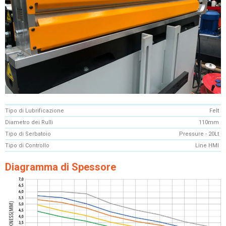
Tipo di Lubrificazione
Felt
Diametro dei Rulli
110mm
Tipo di Serbatoio
Pressure - 20Lt
Tipo di Controllo
Line HMI
Diagramma di Spessore