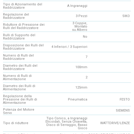
Tipo di Azionamento del
A Ingranaggi
Raddrizzatore
Regolazione del
3 Pezzi
SIKO
Raddrizzatore
3 Coppie,
Riduttore di Pressione dei
Montato
Rulli del Raddrizzatore
su Albero
Rulli di Supporto del
No
Raddrizzatore
Disposizione dei Rulli del
4 Inferiori / 3 Superiori
Raddrizzatore
Numero di Rulli del
7
Raddrizzatore
Diametro dei Rulli del
100mm
Raddrizzatore
Numero di Rulli di
2
Alimentazione
Diametro dei Rulli di
125mm
Alimentazione
Regolazione della
Pressione dei Rulli di
Pneumatica
FESTO
Alimentazione
Potenza del Motore
SIEMENS
Servo
Tipo Conico, a Ingranaggi
Elicoidali, Senza Chiavetta,
Tipo di riduttore
WATTDRIVE/LENZE
Disco di Serraggio, Basso
Gioco