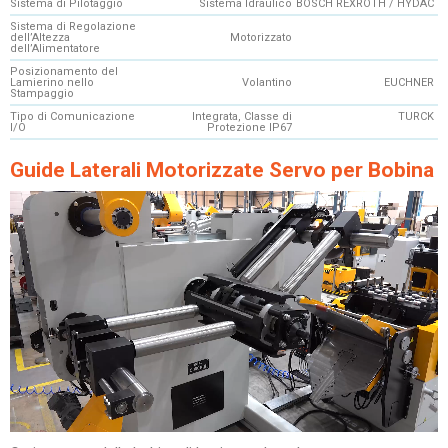
Sistema di Pilotaggio
Sistema Idraulico
BOSCH REXROTH / HYDAC
Sistema di Regolazione
dell’Altezza
Motorizzato
dell’Alimentatore
Posizionamento del
Lamierino nello
Volantino
EUCHNER
Stampaggio
Tipo di Comunicazione
Integrata, Classe di
TURCK
I/O
Protezione IP67
Guide Laterali Motorizzate Servo per Bobina